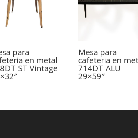
sa para
Mesa para
feteria en metal
cafeteria en met
8DT-ST Vintage
714DT-ALU
×32″
29×59″