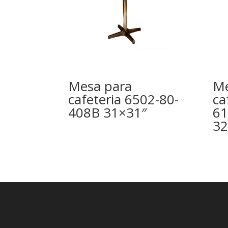
Mesa para
Me
cafeteria 6502-80-
ca
408B 31×31″
61
32
i
d
d
a
x
x
s
t
k
s
m
m
f
t
t