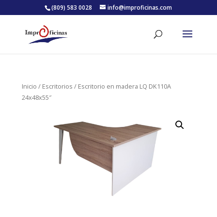
(809) 583 0028
info@improficinas.com
Inicio
/
Escritorios
/ Escritorio en madera LQ DK110A
24x48x55″