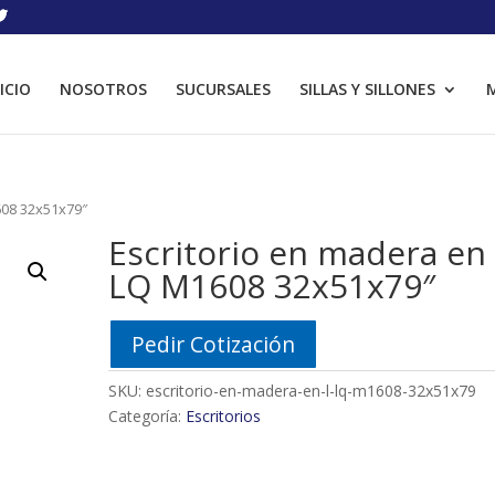
ICIO
NOSOTROS
SUCURSALES
SILLAS Y SILLONES
M
608 32x51x79″
Escritorio en madera en
LQ M1608 32x51x79″
Pedir Cotización
SKU:
escritorio-en-madera-en-l-lq-m1608-32x51x79
Categoría:
Escritorios