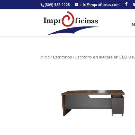
(809) 583 0028
info@improficinas.com
IN
Inicio
/
Escritorios
/ Escritorio en madera en L LQ M1