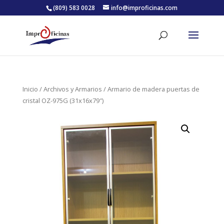
(809) 583 0028
info@improficinas.com
Inicio
/
Archivos y Armarios
/ Armario de madera puertas de
cristal OZ-975G (31x16x79″)