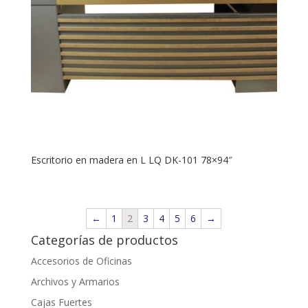
Escritorio en madera en L LQ DK-101 78×94″
←
1
2
3
4
5
6
→
Categorías de productos
Accesorios de Oficinas
Archivos y Armarios
Cajas Fuertes